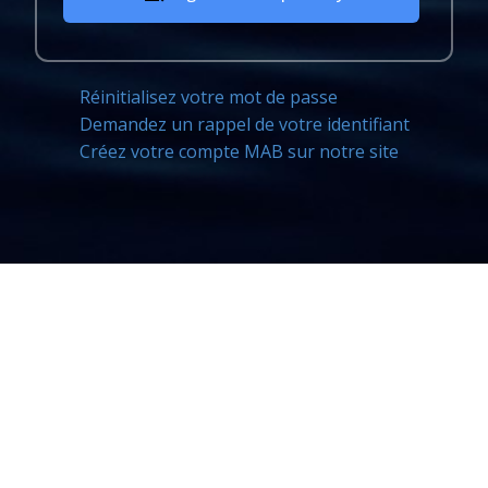
Réinitialisez votre mot de passe
Demandez un rappel de votre identifiant
Créez votre compte MAB sur notre site
Copyright © Milles à bord : club de voile-croisière -
Tous droits réservés
Joomla! est un Logiciel Libre diffusé sous licence